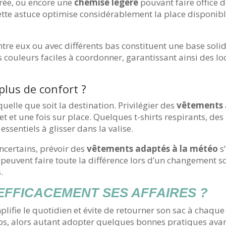
irée, ou encore une
chemise légère
pouvant faire office 
Cette astuce optimise considérablement la place disponibl
ntre eux ou avec différents bas constituent une base soli
couleurs faciles à coordonner, garantissant ainsi des lo
plus de confort ?
quelle que soit la destination. Privilégier des
vêtements 
et et une fois sur place. Quelques t-shirts respirants, d
essentiels à glisser dans la valise.
ncertains, prévoir des
vêtements adaptés à la météo
s
n peuvent faire toute la différence lors d’un changement 
.
FFICACEMENT SES AFFAIRES ?
plifie le quotidien et évite de retourner son sac à chaq
ps, alors autant adopter quelques bonnes pratiques avant