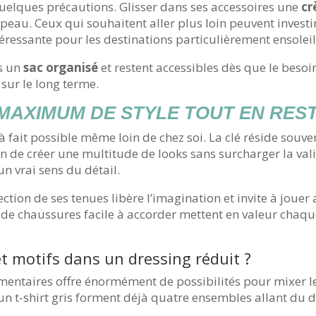
quelques précautions. Glisser dans ses accessoires une
cr
peau. Ceux qui souhaitent aller plus loin peuvent invest
téressante pour les destinations particulièrement ensoleil
ns un
sac organisé
et restent accessibles dès que le besoin 
 sur le long terme.
AXIMUM DE STYLE TOUT EN REST
t à fait possible même loin de chez soi. La clé réside souv
fin de créer une multitude de looks sans surcharger la vali
un vrai sens du détail.
ection de ses tenues libère l’imagination et invite à joue
e de chaussures facile à accorder mettent en valeur chaque
et motifs dans un dressing réduit ?
ntaires offre énormément de possibilités pour mixer le
un t-shirt gris forment déjà quatre ensembles allant du dé