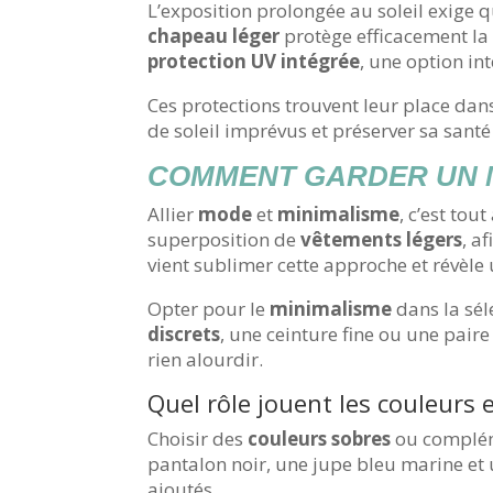
L’exposition prolongée au soleil exige 
chapeau léger
protège efficacement la 
protection UV intégrée
, une option in
Ces protections trouvent leur place da
de soleil imprévus et préserver sa santé
COMMENT GARDER UN M
Allier
mode
et
minimalisme
, c’est tou
superposition de
vêtements légers
, a
vient sublimer cette approche et révèle 
Opter pour le
minimalisme
dans la sél
discrets
, une ceinture fine ou une pair
rien alourdir.
Quel rôle jouent les couleurs 
Choisir des
couleurs sobres
ou compléme
pantalon noir, une jupe bleu marine et 
ajoutés.