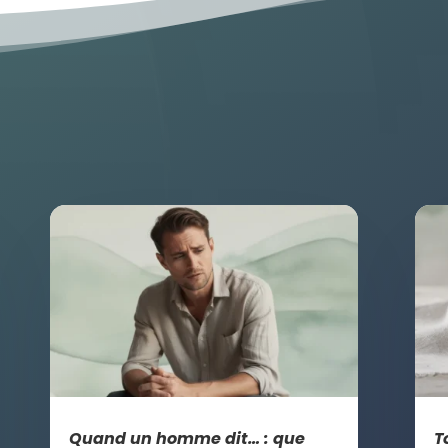
Quand un homme dit… : que
T