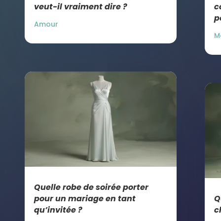
veut-il vraiment dire ?
c
p
Amour
M
Quelle robe de soirée porter
pour un mariage en tant
Q
qu’invitée ?
c