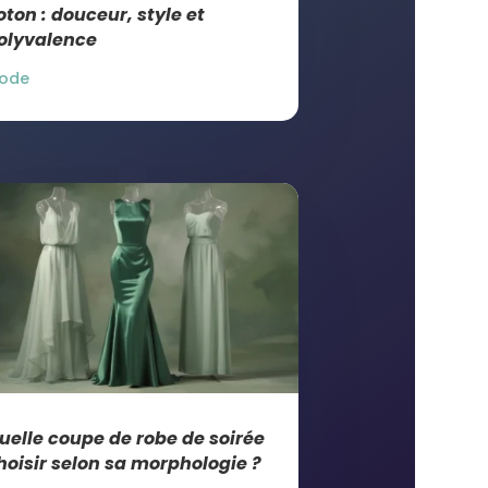
oton : douceur, style et
olyvalence
ode
uelle coupe de robe de soirée
hoisir selon sa morphologie ?