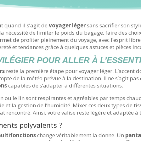
ut quand il s’agit de
voyager léger
sans sacrifier son styl
la nécessité de limiter le poids du bagage, faire des choi
met de profiter pleinement du voyage, avec l’esprit libre e
èreté et tendances grâce à quelques astuces et pièces in
ILÉGIER POUR ALLER À L’ESSENTI
rs
reste la première étape pour voyager léger. L’accent do
ompte de la météo prévue à la destination. Il ne s’agit p
ons
capables de s’adapter à différentes situations.
 ou le lin sont respirantes et agréables par temps chaud
de et la gestion de l’humidité. Mixer ces deux types de tis
t rencontré. Ainsi, votre valise reste légère et adaptée à 
ments polyvalents ?
ultifonctions
change véritablement la donne. Un
panta