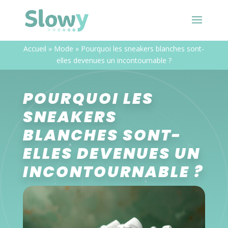
Accueil
»
Mode
»
Pourquoi les sneakers blanches sont-
elles devenues un incontournable ?
POURQUOI LES
SNEAKERS
BLANCHES SONT-
ELLES DEVENUES UN
INCONTOURNABLE ?