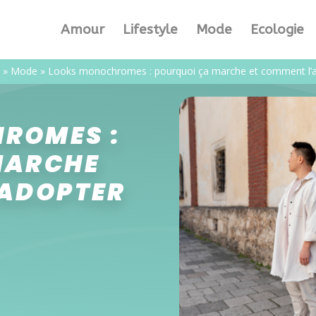
Amour
Lifestyle
Mode
Ecologie
»
Mode
»
Looks monochromes : pourquoi ça marche et comment l’
ROMES :
MARCHE
’ADOPTER