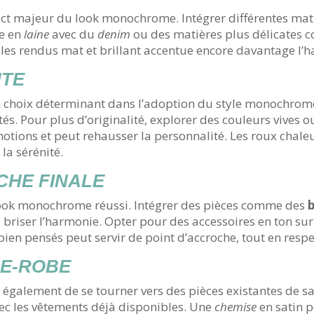
t majeur du look monochrome. Intégrer différentes matières
ie en
laine
avec du
denim
ou des matières plus délicates
 les rendus mat et brillant accentue encore davantage l’h
NTE
un choix déterminant dans l’adoption du style monochrom
lités. Pour plus d’originalité, explorer des couleurs vives
motions et peut rehausser la personnalité. Les roux chal
la sérénité.
CHE FINALE
n look monochrome réussi. Intégrer des pièces comme des
s briser l’harmonie. Opter pour des accessoires en ton su
bien pensés peut servir de point d’accroche, tout en respe
DE-ROBE
galement de se tourner vers des pièces existantes de sa
ec les vêtements déjà disponibles. Une
chemise
en satin p