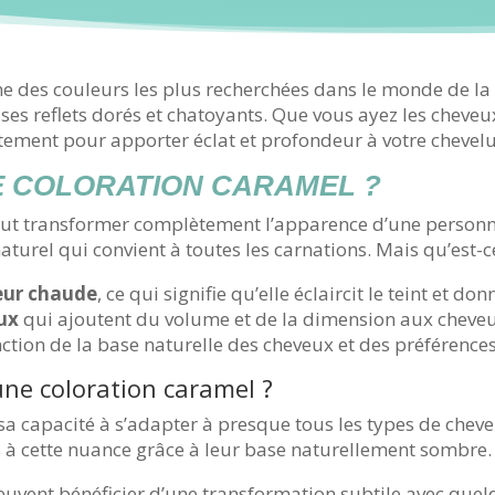
e des couleurs les plus recherchées dans le monde de la c
ses reflets dorés et chatoyants. Que vous ayez les cheveu
tement pour apporter éclat et profondeur à votre chevelu
E COLORATION CARAMEL ?
ut transformer complètement l’apparence d’une personne
turel qui convient à toutes les carnations. Mais qu’est-ce
eur chaude
, ce qui signifie qu’elle éclaircit le teint et d
eux
qui ajoutent du volume et de la dimension aux cheveux
ction de la base naturelle des cheveux et des préférences
ne coloration caramel ?
a capacité à s’adapter à presque tous les types de chev
à cette nuance grâce à leur base naturellement sombre.
uvent bénéficier d’une transformation subtile avec que