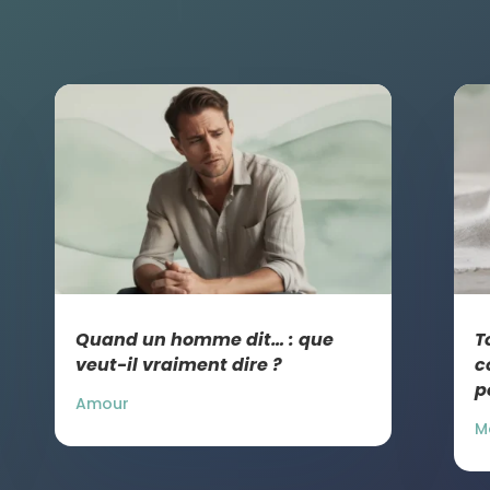
Quand un homme dit… : que
T
veut-il vraiment dire ?
c
p
Amour
M