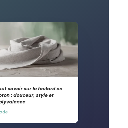
out savoir sur le foulard en
oton : douceur, style et
olyvalence
ode