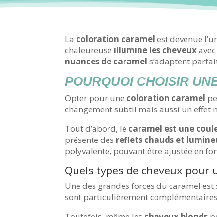
La
coloration caramel
est devenue l’un
chaleureuse
illumine les cheveux
avec 
nuances de caramel
s’adaptent parfai
POURQUOI CHOISIR UN
Opter pour une
coloration caramel
pe
changement subtil mais aussi un effet na
Tout d’abord, le
caramel est une coul
présente des
reflets chauds et lumin
polyvalente, pouvant être ajustée en fon
Quels types de cheveux pour u
Une des grandes forces du caramel est s
sont particulièrement complémentaires 
Toutefois, même les
cheveux blonds
pe