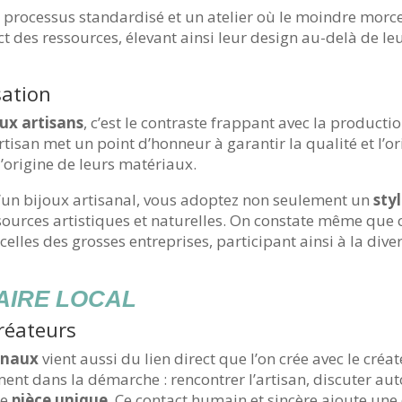
n processus standardisé et un atelier où le moindre morce
t des ressources, élevant ainsi leur design au-delà de l
sation
ux artisans
, c’est le contraste frappant avec la producti
tisan met un point d’honneur à garantir la qualité et l’orig
l’origine de leurs matériaux.
d’un bijoux artisanal, vous adoptez non seulement un
sty
sources artistiques et naturelles. On constate même que c
elles des grosses entreprises, participant ainsi à la dive
AIRE LOCAL
créateurs
anaux
vient aussi du lien direct que l’on crée avec le cré
lement dans la démarche : rencontrer l’artisan, discuter a
ue
pièce unique
. Ce contact humain et sincère ajoute une