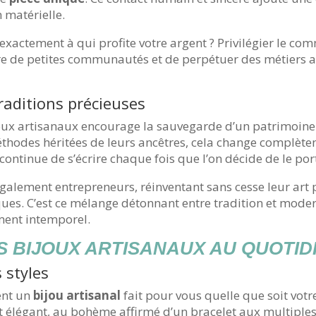
 matérielle.
 exactement à qui profite votre argent ? Privilégier le co
ivre de petites communautés et de perpétuer des métiers 
raditions précieuses
ux artisanaux encourage la sauvegarde d’un patrimoine c
méthodes héritées de leurs ancêtres, cela change complèt
continue de s’écrire chaque fois que l’on décide de le por
également entrepreneurs, réinventant sans cesse leur art
ques. C’est ce mélange détonnant entre tradition et moder
ent intemporel.
 BIJOUX ARTISANAUX AU QUOTID
 styles
ent un
bijou artisanal
fait pour vous quelle que soit vot
élégant, au bohème affirmé d’un bracelet aux multiples c