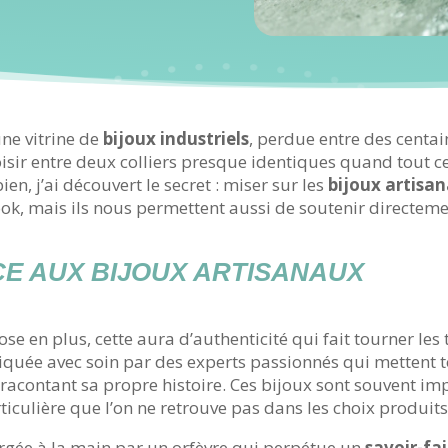
ne vitrine de
bijoux industriels
, perdue entre des centai
oisir entre deux colliers presque identiques quand tout ce
en, j’ai découvert le secret : miser sur les
bijoux artisa
ok, mais ils nous permettent aussi de soutenir directeme
CE AUX BIJOUX ARTISANAUX
se en plus, cette aura d’authenticité qui fait tourner les 
iquée avec soin par des experts passionnés qui mettent t
 racontant sa propre histoire. Ces bijoux sont souvent im
ticulière que l’on ne retrouve pas dans les choix produit
rgée à la main par un orfèvre qui perpétue un
savoir-fa