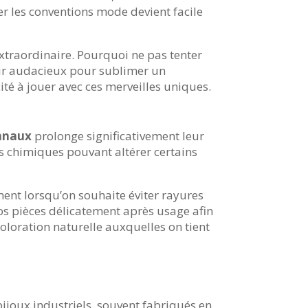
er les conventions mode devient facile
xtraordinaire. Pourquoi ne pas tenter
oir audacieux pour sublimer un
ité à jouer avec ces merveilles uniques.
sanaux
prolonge significativement leur
ts chimiques pouvant altérer certains
ment lorsqu’on souhaite éviter rayures
os pièces délicatement après usage afin
coloration naturelle auxquelles on tient
bijoux industriels, souvent fabriqués en