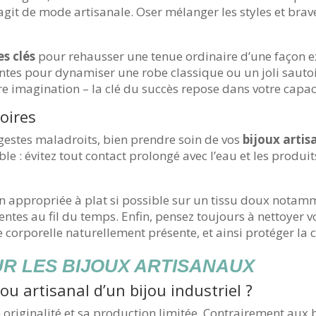
agit de mode artisanale. Oser mélanger les styles et brav
es clés
pour rehausser une tenue ordinaire d’une façon e
antes pour dynamiser une robe classique ou un joli saut
tre imagination – la clé du succès repose dans votre capac
oires
 gestes maladroits, bien prendre soin de vos
bijoux arti
le : évitez tout contact prolongé avec l’eau et les produi
on appropriée à plat si possible sur un tissu doux notam
tes au fil du temps. Enfin, pensez toujours à nettoyer v
le corporelle naturellement présente, et ainsi protéger la 
UR LES BIJOUX ARTISANAUX
jou artisanal d’un bijou industriel ?
 originalité et sa production limitée. Contrairement aux 