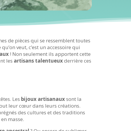
nes de pièces qui se ressemblent toutes
 qu’on veut, c’est un accessoire qui
naux
! Non seulement ils apportent cette
nt les
artisans talentueux
derrière ces
têtes. Les
bijoux artisanaux
sont la
out leur cœur dans leurs créations.
prégnés des cultures et des traditions
s en masse.
ire ancestral
? Ou encore de sublimer