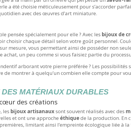
erle a été choisie méticuleusement pour s’accorder parfa
 quotidien avec des œuvres d’art miniature.
ble pensée spécialement pour elle ? Avec les
bijoux de c
 choisir chaque détail selon votre goût personnel. Coul
 sur mesure, vous permettant ainsi de posséder non seul
otre achat, un peu comme si vous faisiez partie du process
ndentif arborant votre pierre préférée ? Les possibilités so
re de montrer à quelqu’un combien elle compte pour vous 
T DES MATÉRIAUX DURABLES
cœur des créations
, les
bijoux artisanaux
sont souvent réalisés avec des
m
urelles et ont une approche
éthique
de la production. En c
remières, limitant ainsi l’empreinte écologique liée à la 