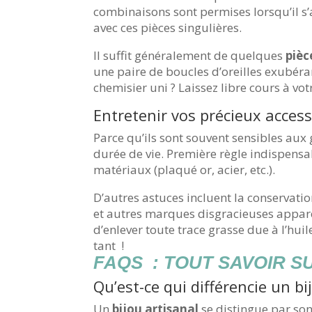
combinaisons sont permises lorsqu’il s’
avec ces pièces singulières.
Il suffit généralement de quelques
pièc
une paire de boucles d’oreilles exubér
chemisier uni ? Laissez libre cours à vo
Entretenir vos précieux access
Parce qu’ils sont souvent sensibles aux
durée de vie. Première règle indispensab
matériaux (plaqué or, acier, etc.).
D’autres astuces incluent la conservati
et autres marques disgracieuses apparen
d’enlever toute trace grasse due à l’hui
tant !
FAQS : TOUT SAVOIR S
Qu’est-ce qui différencie un bi
Un
bijou artisanal
se distingue par son