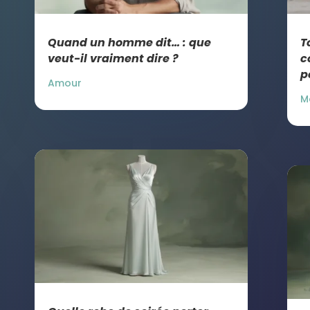
Quand un homme dit… : que
T
veut-il vraiment dire ?
c
p
Amour
M