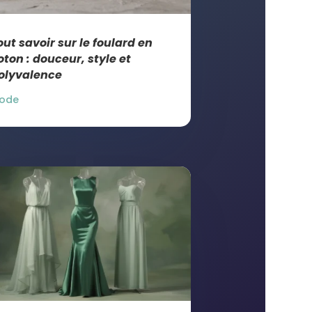
out savoir sur le foulard en
oton : douceur, style et
olyvalence
ode