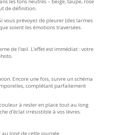
ns les tons neutres – beige, taupe, rose
t de définition.
. Si vous prévoyez de pleurer (des larmes
que soient les émotions traversées.
rne de l’œil. L’effet est immédiat : votre
photo.
lexion. Encore une fois, suivre un schéma
ntemporelles, complétant parfaitement
couleur à rester en place tout au long
d’éclat irrésistible à vos lèvres.
 au long de cette journée