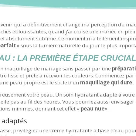
enir qui a définitivement changé ma perception du maq
nches éblouissantes, quand j’ai croisé une mariée en plein
el absolument sublime. Ce moment m’a tellement inspirée
parfait
» sous la lumière naturelle du jour le plus importa
AU : LA PREMIÈRE ÉTAPE CRUCIA
on maquillage de mariage sans passer par une
préparati
t être lisse et prête à recevoir les couleurs. Commencez 
 une peau propre est le socle d’un
maquillage qui dure
.
éreusement votre peau. Un soin hydratant adapté à votre
uelle pas au fil des heures. Vous pourriez aussi envisager
tions minimes, donnant cet effet «
peau nue
« .
s adaptés
asse, privilégiez une crème hydratante à base d’eau pour 