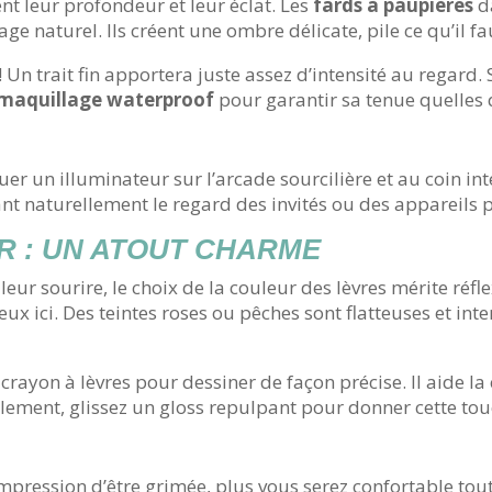
t leur profondeur et leur éclat. Les
fards à paupières
da
e naturel. Ils créent une ombre délicate, pile ce qu’il fau
! Un trait fin apportera juste assez d’intensité au regard
maquillage waterproof
pour garantir sa tenue quelles 
uer un illuminateur sur l’arcade sourcilière et au coin inte
ant naturellement le regard des invités ou des appareils 
R : UN ATOUT CHARME
leur sourire, le choix de la couleur des lèvres mérite réf
ux ici. Des teintes roses ou pêches sont flatteuses et i
rayon à lèvres pour dessiner de façon précise. Il aide la 
ent, glissez un gloss repulpant pour donner cette touche 
mpression d’être grimée, plus vous serez confortable tout