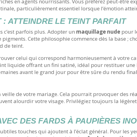
iches en agents nourrissants. Vous préférez peut-être ex
tinale, particulièrement essentiel lorsque l’émotion atte
 : ATTEINDRE LE TEINT PARFAIT
s c’est parfois plus. Adopter un
maquillage nude
pour l
 pigments. Cette philosophie commence dès la base ; choi
d de teint.
de trouver celui qui correspond harmonieusement à votre ca
t liquide offrant un fini satiné, idéal pour restituer une
maines avant le grand jour pour être sûre du rendu final
a veille de votre mariage. Cela pourrait provoquer des 
vent alourdir votre visage. Privilégiez toujours la légère
AVEC DES FARDS À PAUPIÈRES IN
btiles touches qui ajoutent à l’éclat général. Pour les yeu