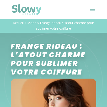
Accueil
»
Mode
»
Frange rideau : l’atout charme pour
sublimer votre coiffure
FRANGE RIDEAU :
L’ATOUT CHARME
POUR SUBLIMER
VOTRE COIFFURE