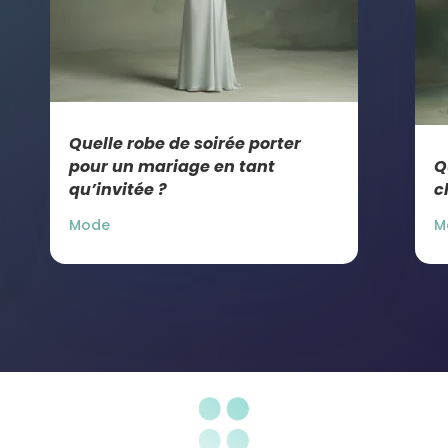
Quelle robe de soirée porter
pour un mariage en tant
Q
qu’invitée ?
c
Mode
M