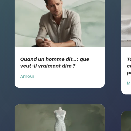
Quand un homme dit… : que
T
veut-il vraiment dire ?
c
p
Amour
M