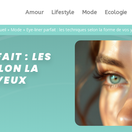
Amour
Lifestyle
Mode
Ecologie
ueil
»
Mode
»
Eye-liner parfait : les techniques selon la forme de vos 
AIT : LES
LON LA
YEUX