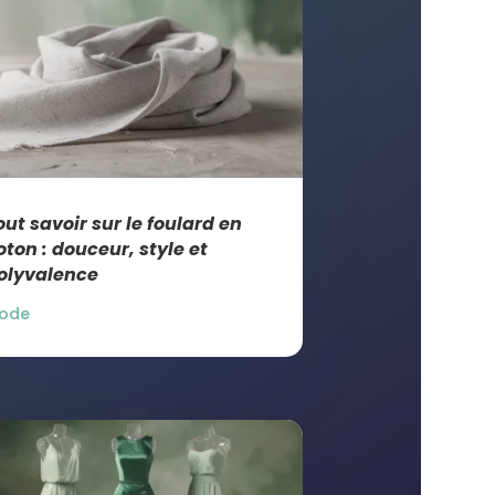
out savoir sur le foulard en
oton : douceur, style et
olyvalence
ode