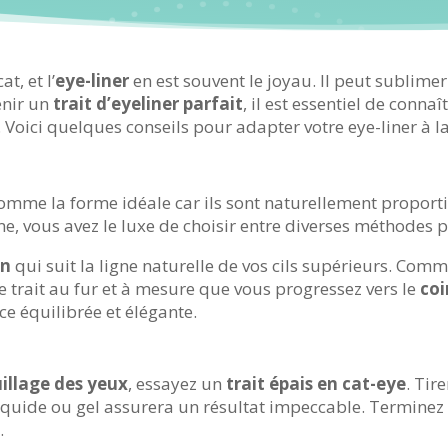
at, et l’
eye-liner
en est souvent le joyau. Il peut sublimer
enir un
trait d’eyeliner parfait
, il est essentiel de connaî
 Voici quelques conseils pour adapter votre eye-liner à 
omme la forme idéale car ils sont naturellement proport
me, vous avez le luxe de choisir entre diverses méthodes 
in
qui suit la ligne naturelle de vos cils supérieurs. Co
le trait au fur et à mesure que vous progressez vers le
coi
e équilibrée et élégante.
llage des yeux
, essayez un
trait épais en cat-eye
. Tir
i liquide ou gel assurera un résultat impeccable. Termine
.