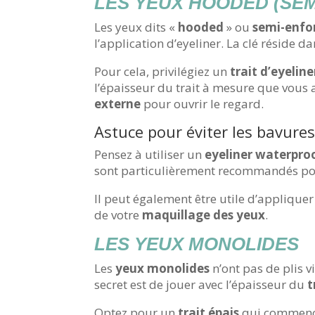
LES YEUX HOODED (SE
Les yeux dits «
hooded
» ou
semi-enfo
l’application d’eyeliner. La clé réside d
Pour cela, privilégiez un
trait d’eyeline
l’épaisseur du trait à mesure que vous
externe
pour ouvrir le regard.
Astuce pour éviter les bavure
Pensez à utiliser un
eyeliner waterpro
sont particulièrement recommandés po
Il peut également être utile d’appliquer
de votre
maquillage des yeux
.
LES YEUX MONOLIDES
Les
yeux monolides
n’ont pas de plis v
secret est de jouer avec l’épaisseur du
t
Optez pour un
trait épais
qui commenc