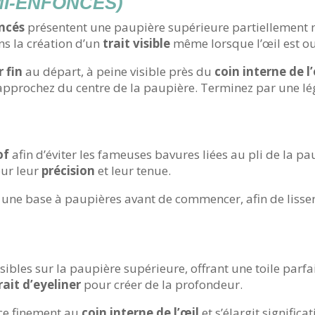
MI-ENFONCÉS)
ncés
présentent une paupière supérieure partiellement m
ans la création d’un
trait visible
même lorsque l’œil est ou
r fin
au départ, à peine visible près du
coin interne de l
 approchez du centre de la paupière. Terminez par une 
s
of
afin d’éviter les fameuses bavures liées au pli de la pa
ur leur
précision
et leur tenue.
 une base à paupières avant de commencer, afin de lisser 
isibles sur la paupière supérieure, offrant une toile parf
rait d’eyeliner
pour créer de la profondeur.
e finement au
coin interne de l’œil
et s’élargit signific