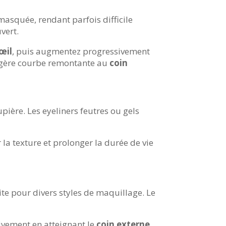
asquée, rendant parfois difficile
vert.
’œil
, puis augmentez progressivement
légère courbe remontante au
coin
upière. Les eyeliners feutres ou gels
la texture et prolonger la durée de vie
aite pour divers styles de maquillage. Le
ativement en atteignant le
coin externe
.