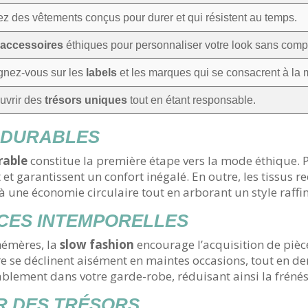
sez des vêtements conçus pour durer et qui résistent au temps.
s
accessoires
éthiques pour personnaliser votre look sans compr
ignez-vous sur les
labels
et les marques qui se consacrent à la
uvrir des
trésors uniques
tout en étant responsable.
S DURABLES
rable
constitue la première étape vers la mode éthique. P
et garantissent un confort inégalé. En outre, les tissus re
 une économie circulaire tout en arborant un style raffin
ÈCES INTEMPORELLES
hémères, la
slow fashion
encourage l’acquisition de pièce
re se déclinent aisément en maintes occasions, tout en d
ablement dans votre garde-robe, réduisant ainsi la frénés
R DES TRÉSORS