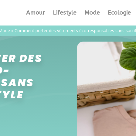
Amour
Lifestyle
Mode
Ecologie
Mode
»
Comment porter des vêtements éco-responsables sans sacrifie
ER DES
O-
 SANS
TYLE