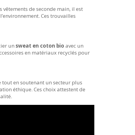
es vêtements de seconde main, il est
l’environnement. Ces trouvailles
cier un
sweat en coton bio
avec un
accessoires en matériaux recyclés pour
e tout en soutenant un secteur plus
ation éthique. Ces choix attestent de
alité.