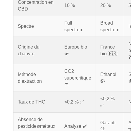
Concentration en
10 %
20 %
5
CBD
Full
Broad
Spectre
I
spectrum
spectrum
Origine du
Europe bio
France
p
chanvre
🌱
bio 🇫🇷
❓
CO2
Méthode
Éthanol
S
supercritique
d’extraction
🍃

⚗️
<0,2 %
Taux de THC
<0,2 % ✅
✅
Absence de
Garanti
A
pesticides/métaux
Analysé ✔️
💚
t